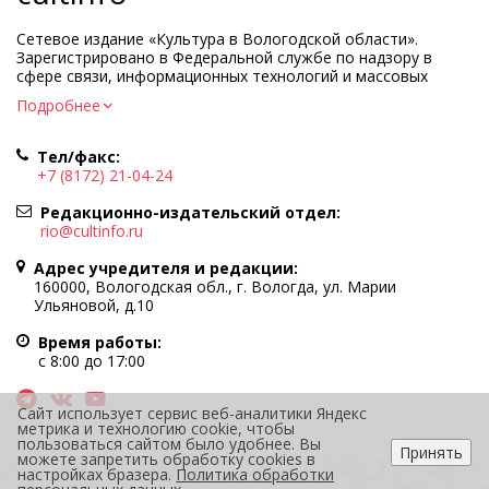
Сетевое издание «Культура в Вологодской области».
Зарегистрировано в Федеральной службе по надзору в
сфере связи, информационных технологий и массовых
коммуникаций.
Подробнее
Регистрационный номер и дата принятия решения о
регистрации: ЭЛ № ФС77-83275 от 19 мая 2022 г.
Тел/факс:
Учредитель КУ ВО «Информационно-аналитический центр
+7 (8172) 21-04-24
культуры»
Адрес учредителя и редакции: 160000, Вологодская обл., г.
Редакционно-издательский отдел:
Вологда, ул. Марии Ульяновой, д.10
rio@cultinfo.ru
Главный редактор — Легчанова Елена Григорьевна
Адрес учредителя и редакции:
Политика в отношении обработки персональных данных
160000, Вологодская обл., г. Вологда, ул. Марии
Ульяновой, д.10
При полном или частичном использовании информации
портала гиперссылка на cultinfo.ru обязательна.
Время работы:
Редакция не несет ответственности за достоверность
с 8:00 до 17:00
информации, содержащейся в рекламных объявлениях.
12+
Сайт использует сервис веб-аналитики Яндекс
метрика и технологию cookie, чтобы
пользоваться сайтом было удобнее. Вы
Принять
можете запретить обработку cookies в
настройках бразера.
Политика обработки