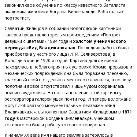
закончил свое обучение по классу известного баталиста,
академика живописи Богдана Виллевальде. Работал как
портретист.
Савватий Жильцов в собрании Вологодской картинной
галереи представлен зрелым произведением «Портрет
девушки с цветами» 1884 года и
холстом ученического
периода «Вид Владикавказа»
. Последняя работа была
приобретена у частного лица (И. И. Селиверстова) в
Вологде в конце 1970-х годов. Картина долгое время
находилась в неблагоприятных условиях. Кроме прорывов и
механических повреждений она была поражена плесенью,
красочный слой в отдельных местах отслаивался, а по низу
полотна и вовсе отсутствовал. Лишь чудом сохранилась
подпись художника. На восстановление этой картины у
реставратора галереи ушел почти год. И теперь вологжане
могут любоваться монументальным пейзажем «Вид
Владикавказа», выполненным Савватием Жильцовым в
1871
году
в мастерской Богдана Виллевальде, учеником
которого он был и работу которого копировал.
К началу XX века имя нашего земляка затерялось в