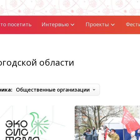
то посетить
Интервью
Проекты
Фест
огодской области
рика:
Общественные организации