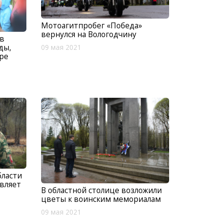
Мотоагитпробег «Победа»
вернулся на Вологодчину
в
ды,
09 мая 2021
ре
бласти
вляет
В областной столице возложили
цветы к воинским мемориалам
09 мая 2021