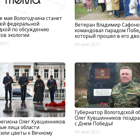
е мая Вологодчина станет
ей федеральной
Ветеран Владимир Сафоно
дкой по обсуждению
командовал парадом Побе
ов экологии
который прошел в его дво
2021
09 мая 2021
Губернатор Вологодской о
Олег Кувшинников поздра
региона Олег Кувшинников
с Днем Победы!
ые лица области
09 мая 2021
или цветы к Вечному