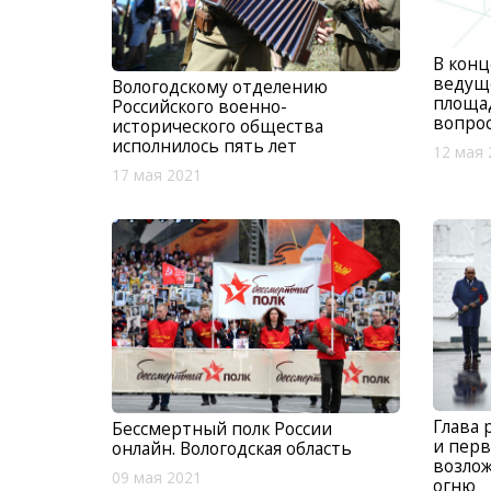
В конц
ведущ
Вологодскому отделению
площа
Российского военно-
вопрос
исторического общества
исполнилось пять лет
12 мая 
17 мая 2021
Глава 
Бессмертный полк России
и перв
онлайн. Вологодская область
возлож
09 мая 2021
огню