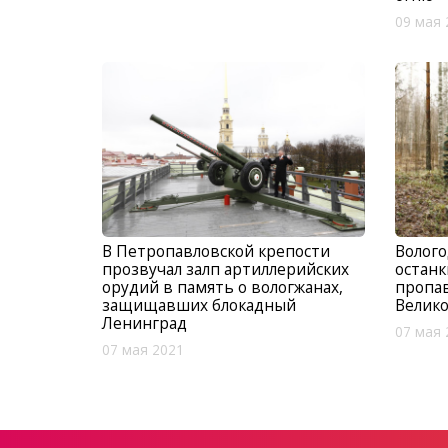
09 мая 
В Петропавловской крепости
Волого
прозвучал залп артиллерийских
останк
орудий в память о вологжанах,
пропав
защищавших блокадный
Велик
Ленинград
07 мая 
07 мая 2021