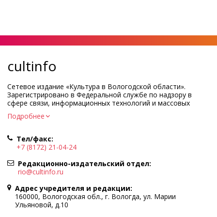
cultinfo
Сетевое издание «Культура в Вологодской области».
Зарегистрировано в Федеральной службе по надзору в
сфере связи, информационных технологий и массовых
коммуникаций.
Подробнее
Регистрационный номер и дата принятия решения о
регистрации: ЭЛ № ФС77-83275 от 19 мая 2022 г.
Тел/факс:
Учредитель КУ ВО «Информационно-аналитический центр
+7 (8172) 21-04-24
культуры»
Адрес учредителя и редакции: 160000, Вологодская обл., г.
Редакционно-издательский отдел:
Вологда, ул. Марии Ульяновой, д.10
rio@cultinfo.ru
Главный редактор — Легчанова Елена Григорьевна
Адрес учредителя и редакции:
Политика в отношении обработки персональных данных
160000, Вологодская обл., г. Вологда, ул. Марии
Ульяновой, д.10
При полном или частичном использовании информации