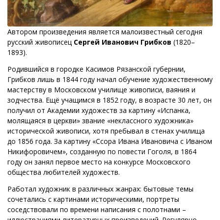
Автором произведения является малоизвестный сегодня
русский живописец
Сергей Иванович Грибков
(1820–
1893).
Родившийся в городке Касимов Рязанской губернии,
Грибков лишь в 1844 году начал обучение художественному
мастерству в Московском училище живописи, ваяния и
зодчества. Ещё учащимся в 1852 году, в возрасте 30 лет, он
получил от Академии художеств за картину «Испанка,
молящаяся в церкви» звание «неклассного художника»
исторической живописи, хотя пребывал в стенах училища
до 1856 года. За картину «Ссора Ивана Ивановича с Иваном
Никифоровичем», созданную по повести Гоголя, в 1864
году он занял первое место на конкурсе Московского
общества любителей художеств.
Работал художник в различных жанрах: бытовые темы
сочетались с картинами историческими, портреты
соседствовали по времени написания с полотнами –
иллюстрациями литературных произведений. Регулярно