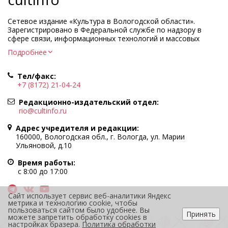
Сетевое издание «Культура в Вологодской области».
Зарегистрировано в Федеральной службе по надзору в
сфере связи, информационных технологий и массовых
коммуникаций.
Подробнее
Регистрационный номер и дата принятия решения о
регистрации: ЭЛ № ФС77-83275 от 19 мая 2022 г.
Тел/факс:
Учредитель КУ ВО «Информационно-аналитический центр
+7 (8172) 21-04-24
культуры»
Адрес учредителя и редакции: 160000, Вологодская обл., г.
Редакционно-издательский отдел:
Вологда, ул. Марии Ульяновой, д.10
rio@cultinfo.ru
Главный редактор — Легчанова Елена Григорьевна
Адрес учредителя и редакции:
Политика в отношении обработки персональных данных
160000, Вологодская обл., г. Вологда, ул. Марии
Ульяновой, д.10
При полном или частичном использовании информации
портала гиперссылка на cultinfo.ru обязательна.
Время работы:
Редакция не несет ответственности за достоверность
с 8:00 до 17:00
информации, содержащейся в рекламных объявлениях.
12+
Сайт использует сервис веб-аналитики Яндекс
метрика и технологию cookie, чтобы
пользоваться сайтом было удобнее. Вы
Принять
можете запретить обработку cookies в
настройках бразера.
Политика обработки