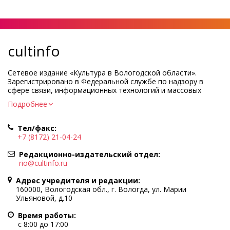
cultinfo
Сетевое издание «Культура в Вологодской области».
Зарегистрировано в Федеральной службе по надзору в
сфере связи, информационных технологий и массовых
коммуникаций.
Подробнее
Регистрационный номер и дата принятия решения о
регистрации: ЭЛ № ФС77-83275 от 19 мая 2022 г.
Тел/факс:
Учредитель КУ ВО «Информационно-аналитический центр
+7 (8172) 21-04-24
культуры»
Адрес учредителя и редакции: 160000, Вологодская обл., г.
Редакционно-издательский отдел:
Вологда, ул. Марии Ульяновой, д.10
rio@cultinfo.ru
Главный редактор — Легчанова Елена Григорьевна
Адрес учредителя и редакции:
Политика в отношении обработки персональных данных
160000, Вологодская обл., г. Вологда, ул. Марии
Ульяновой, д.10
При полном или частичном использовании информации
портала гиперссылка на cultinfo.ru обязательна.
Время работы:
Редакция не несет ответственности за достоверность
с 8:00 до 17:00
информации, содержащейся в рекламных объявлениях.