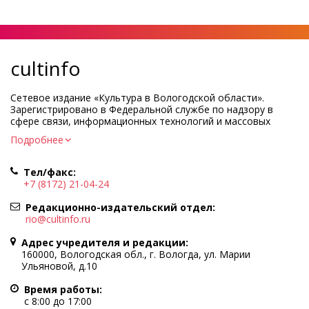
cultinfo
Сетевое издание «Культура в Вологодской области».
Зарегистрировано в Федеральной службе по надзору в
сфере связи, информационных технологий и массовых
коммуникаций.
Подробнее
Регистрационный номер и дата принятия решения о
регистрации: ЭЛ № ФС77-83275 от 19 мая 2022 г.
Тел/факс:
Учредитель КУ ВО «Информационно-аналитический центр
+7 (8172) 21-04-24
культуры»
Адрес учредителя и редакции: 160000, Вологодская обл., г.
Редакционно-издательский отдел:
Вологда, ул. Марии Ульяновой, д.10
rio@cultinfo.ru
Главный редактор — Легчанова Елена Григорьевна
Адрес учредителя и редакции:
Политика в отношении обработки персональных данных
160000, Вологодская обл., г. Вологда, ул. Марии
Ульяновой, д.10
При полном или частичном использовании информации
портала гиперссылка на cultinfo.ru обязательна.
Время работы:
Редакция не несет ответственности за достоверность
с 8:00 до 17:00
информации, содержащейся в рекламных объявлениях.