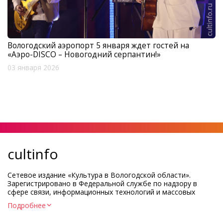
Вологодский аэропорт 5 января ждет гостей на
«Аэро-DISCO – Новогодний серпантин!»
03 января 2026
cultinfo
Сетевое издание «Культура в Вологодской области».
Зарегистрировано в Федеральной службе по надзору в
сфере связи, информационных технологий и массовых
коммуникаций.
Подробнее
Регистрационный номер и дата принятия решения о
регистрации: ЭЛ № ФС77-83275 от 19 мая 2022 г.