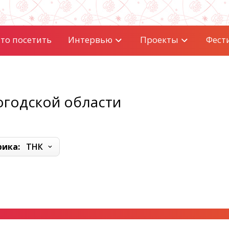
то посетить
Интервью
Проекты
Фест
огодской области
рика:
ТНК