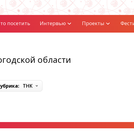
то посетить
Интервью
Проекты
Фест
огодской области
убрика:
ТНК