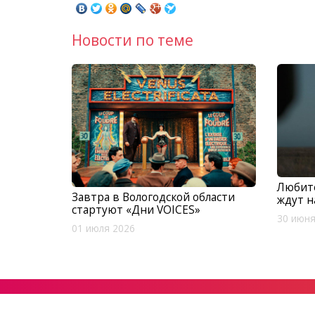
Новости по теме
Любите
Завтра в Вологодской области
ждут н
стартуют «Дни VOICES»
30 июня
01 июля 2026