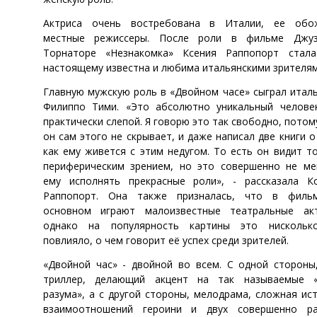
Актриса очень востребована в Италии, ее обо
местные режиссеры. После роли в фильме Джуз
Торнаторе «Незнакомка» Ксения Раппопорт стала
настоящему известна и любима итальянскими зрителям
Главную мужскую роль в «Двойном часе» сыграл итал
Филиппо Тими. «Это абсолютно уникальный челове
практически слепой. Я говорю это так свободно, потом
он сам этого не скрывает, и даже написал две книги о
как ему живется с этим недугом. То есть он видит т
периферическим зрением, но это совершенно не м
ему исполнять прекрасные роли», - рассказала К
Раппопорт. Она также призналась, что в филь
основном играют малоизвестные театральные акт
однако на популярность картины это нискольк
повлияло, о чем говорит её успех среди зрителей.
«Двойной час» - двойной во всем. С одной стороны
триллер, делающий акцент на так называемые «
разума», а с другой стороны, мелодрама, сложная ис
взаимоотношений героини и двух совершенно ра