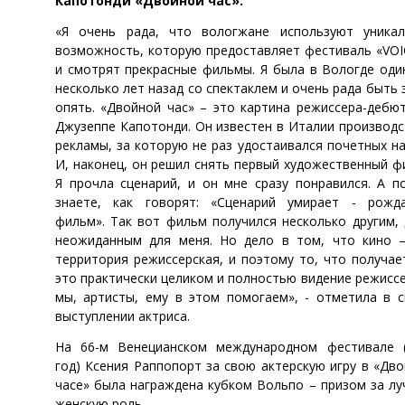
Капотонди «Двойной час».
«Я очень рада, что вологжане используют уника
возможность, которую предоставляет фестиваль «VOI
и смотрят прекрасные фильмы. Я была в Вологде оди
несколько лет назад со спектаклем и очень рада быть 
опять. «Двойной час» – это картина режиссера-дебю
Джузеппе Капотонди. Он известен в Италии производ
рекламы, за которую не раз удостаивался почетных на
И, наконец, он решил снять первый художественный ф
Я прочла сценарий, и он мне сразу понравился. А п
знаете, как говорят: «Сценарий умирает - рожд
фильм». Так вот фильм получился несколько другим,
неожиданным для меня. Но дело в том, что кино 
территория режиссерская, и поэтому то, что получае
это практически целиком и полностью видение режиссе
мы, артисты, ему в этом помогаем», - отметила в 
выступлении актриса.
На 66-м Венецианском международном фестивале 
год) Ксения Раппопорт за свою актерскую игру в «Дв
часе» была награждена кубком Вольпо – призом за л
женскую роль.