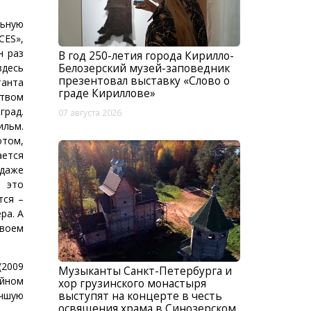
льную
CES»,
н раз
В год 250-летия города Кирилло-
здесь
Белозерский музей-заповедник
презентовал выставку «Слово о
танта
граде Кириллове»
ством
град.
07 августа 2026
ильм.
отом,
ается
 даже
– это
тся –
ра. А
своем
(2009
Музыканты Санкт-Петербурга и
ойном
хор грузинского монастыря
учшую
выступят на концерте в честь
освящения храма в Синозерском