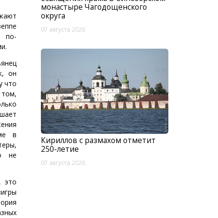
монастыре Чагодощенского
округа
жают
еппе
07 августа 2026
 по-
и.
ьянец
к, он
у что
 том,
олько
ешает
сения
ме в
Кириллов с размахом отметит
еры,
250-летие
о не
07 августа 2026
, это
игры
тория
зных