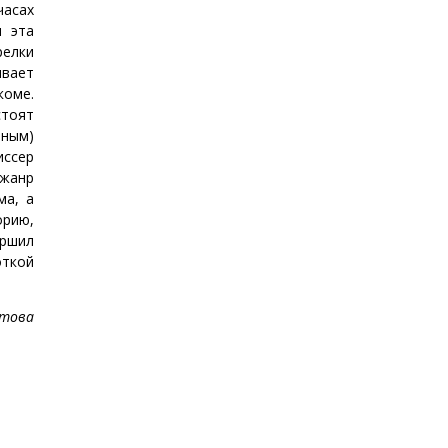
асах
и эта
релки
ывает
коме.
тоят
нным)
иссер
 жанр
ма, а
рию,
ершил
ткой
това