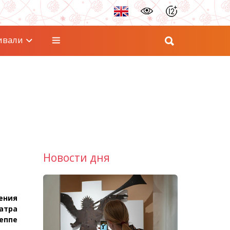
ивали
Новости дня
ения
атра
еппе