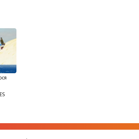
ося
ES