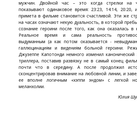
мужчин. Двойной час – это когда стрелки на ч
показывают одинаковое время: 23:23, 14:14, 20:20, 
примета в фильме становится счастливой. Эти же ст
на часах означают некую дуальность, в которой преб
сознание героини после того, как она оказалась в 
Реальное время и сама реальность противос
выдуманным (а как потом оказывается - невыдума
галлюцинациям и видениям больной героини. Реж
Джузеппе Капотонди немного изменил канонический
триллера, поставив развязку не в самый конец филь
почти что в середину. А после продолжил исто
сконцентрировав внимание на любовной линии, и зав
ее вполне логичным «хэппи эндом» с легкой но
меланхолии.
Юлия Шу