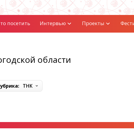
то посетить
Интервью
Проекты
Фест
огодской области
убрика:
ТНК