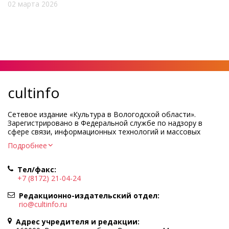
02 марта 2026
cultinfo
Сетевое издание «Культура в Вологодской области».
Зарегистрировано в Федеральной службе по надзору в
сфере связи, информационных технологий и массовых
коммуникаций.
Подробнее
Регистрационный номер и дата принятия решения о
регистрации: ЭЛ № ФС77-83275 от 19 мая 2022 г.
Тел/факс:
Учредитель КУ ВО «Информационно-аналитический центр
+7 (8172) 21-04-24
культуры»
Адрес учредителя и редакции: 160000, Вологодская обл., г.
Редакционно-издательский отдел:
Вологда, ул. Марии Ульяновой, д.10
rio@cultinfo.ru
Главный редактор — Легчанова Елена Григорьевна
Адрес учредителя и редакции:
Политика в отношении обработки персональных данных