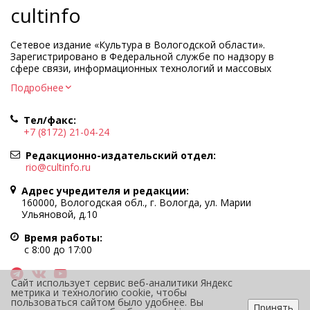
cultinfo
Сетевое издание «Культура в Вологодской области».
Зарегистрировано в Федеральной службе по надзору в
сфере связи, информационных технологий и массовых
коммуникаций.
Подробнее
Регистрационный номер и дата принятия решения о
регистрации: ЭЛ № ФС77-83275 от 19 мая 2022 г.
Тел/факс:
Учредитель КУ ВО «Информационно-аналитический центр
+7 (8172) 21-04-24
культуры»
Адрес учредителя и редакции: 160000, Вологодская обл., г.
Редакционно-издательский отдел:
Вологда, ул. Марии Ульяновой, д.10
rio@cultinfo.ru
Главный редактор — Легчанова Елена Григорьевна
Адрес учредителя и редакции:
Политика в отношении обработки персональных данных
160000, Вологодская обл., г. Вологда, ул. Марии
Ульяновой, д.10
При полном или частичном использовании информации
портала гиперссылка на cultinfo.ru обязательна.
Время работы:
Редакция не несет ответственности за достоверность
с 8:00 до 17:00
информации, содержащейся в рекламных объявлениях.
12+
Сайт использует сервис веб-аналитики Яндекс
метрика и технологию cookie, чтобы
пользоваться сайтом было удобнее. Вы
Принять