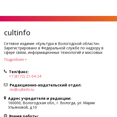
cultinfo
Сетевое издание «Культура в Вологодской области».
Зарегистрировано в Федеральной службе по надзору в
сфере связи, информационных технологий и массовых
коммуникаций.
Подробнее
Регистрационный номер и дата принятия решения о
регистрации: ЭЛ № ФС77-83275 от 19 мая 2022 г.
Тел/факс:
Учредитель КУ ВО «Информационно-аналитический центр
+7 (8172) 21-04-24
культуры»
Адрес учредителя и редакции: 160000, Вологодская обл., г.
Редакционно-издательский отдел:
Вологда, ул. Марии Ульяновой, д.10
rio@cultinfo.ru
Главный редактор — Легчанова Елена Григорьевна
Адрес учредителя и редакции:
Политика в отношении обработки персональных данных
160000, Вологодская обл., г. Вологда, ул. Марии
Ульяновой, д.10
При полном или частичном использовании информации
портала гиперссылка на cultinfo.ru обязательна.
Время работы: