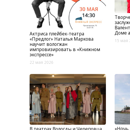
Творче
заслуж
Валент
Доме а
Актриса плейбек-театра
«Предлог» Наталья Маркова
15 мая 
научит вологжан
импровизировать в «Книжном
экспрессе»
22 мая 2026
«Ночь 
В театрах Вологды и Череповца