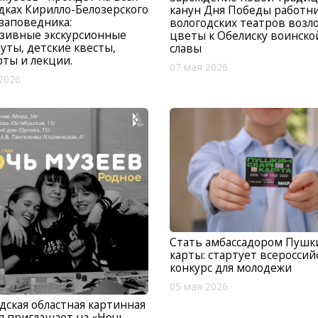
ках Кирилло-Белозерского
канун Дня Победы работн
заповедника:
вологодских театров возл
зивные экскурсионные
цветы к Обелиску воинско
ты, детские квесты,
славы
ты и лекции.
07 мая 2026
2026
Стать амбассадором Пушк
карты: стартует всероссий
конкурс для молодежи
05 мая 2026
дская областная картинная
я приглашает на «Ночь