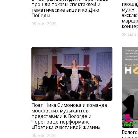
площад
прошли показы спектаклей и
музея-
тематические акции ко Дню
эксклю
Победы
маршру
09 мая 2026
концер
08 мая 
Поэт Ника Симонова и команда
московских музыкантов
представили в Вологде и
Череповце перформанс
«Поэтика счастливой жизни»
Волого
06 мая 2026
галере