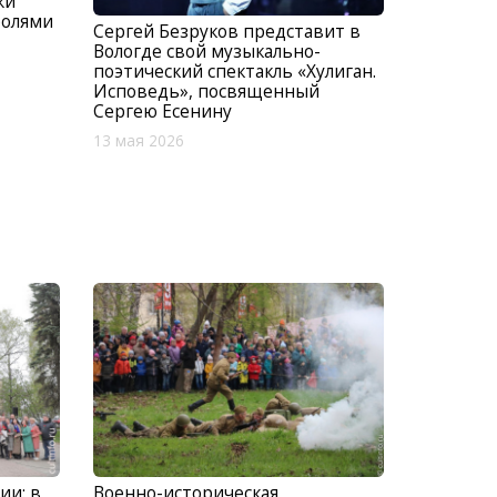
жи
ролями
Сергей Безруков представит в
Вологде свой музыкально-
поэтический спектакль «Хулиган.
Исповедь», посвященный
Сергею Есенину
13 мая 2026
ии: в
Военно-историческая