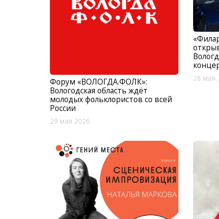
«Фила
открыв
Вологд
конце
28 мая 
Форум «ВОЛОГДА.ФОЛК»:
Вологодская область ждёт
молодых фольклористов со всей
России
29 мая 2026