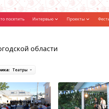
то посетить
Интервью
Проекты
Фест
огодской области
рика:
Театры