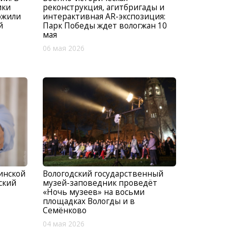
ики
реконструкция, агитбригады и
ожили
интерактивная AR-экспозиция:
й
Парк Победы ждет вологжан 10
мая
06 мая 2026
инской
Вологодский государственный
ский
музей-заповедник проведёт
«Ночь музеев» на восьми
площадках Вологды и в
Семёнково
04 мая 2026