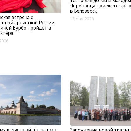
Театр для детей и молодё
Череповца приехал с гаст
в Белозерск
ская встреча с
15 мая 2026
енной артисткой России
иной Бурбо пройдёт в
ктёра
2026
музеев» пройдёт на всех
Зарождение новой традиц