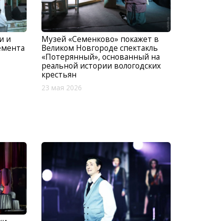
и и
Музей «Семенково» покажет в
емента
Великом Новгороде спектакль
«Потерянный», основанный на
реальной истории вологодских
крестьян
23 мая 2026