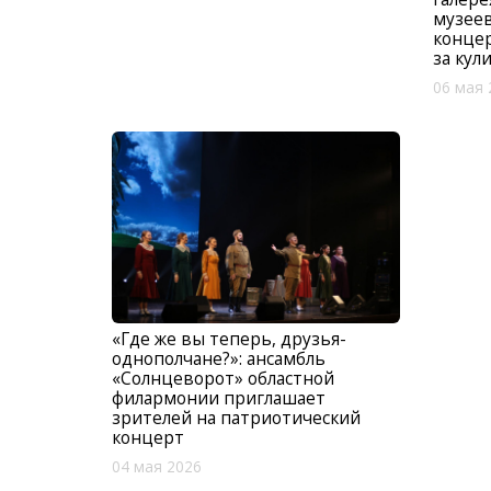
музеев
концер
за кул
06 мая 
«Где же вы теперь, друзья-
однополчане?»: ансамбль
«Солнцеворот» областной
филармонии приглашает
зрителей на патриотический
концерт
04 мая 2026